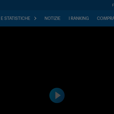
 E STATISTICHE
NOTIZIE
I RANKING
COMPRA 