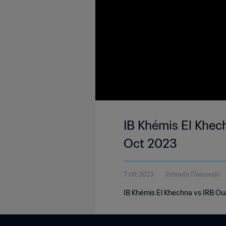
IB Khémis El Khec
Oct 2023
7 ott 2023
2minuto 17secondo
IB Khémis El Khechna vs IRB Ou