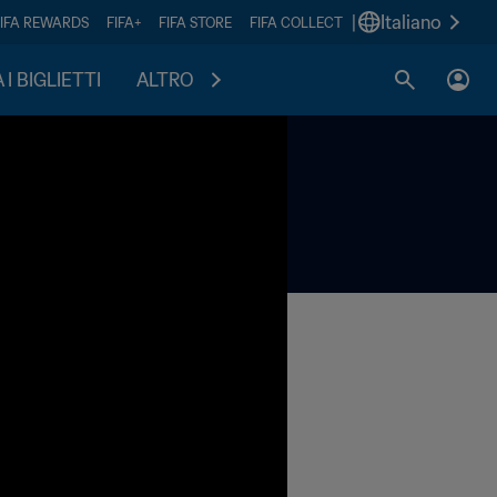
|
Italiano
FIFA REWARDS
FIFA+
FIFA STORE
FIFA COLLECT
I BIGLIETTI
ALTRO