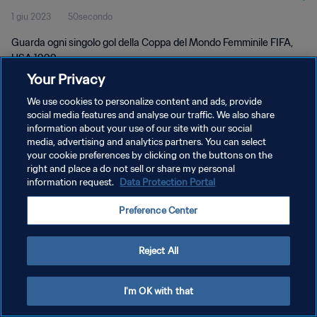
1 giu 2023
50secondo
Guarda ogni singolo gol della Coppa del Mondo Femminile FIFA,
USA 1999.
Your Privacy
We use cookies to personalize content and ads, provide
social media features and analyse our traffic. We also share
information about your use of our site with our social
media, advertising and analytics partners. You can select
PRIVACY POLICY
your cookie preferences by clicking on the buttons on the
right and place a do not sell or share my personal
TERMINI DI SERVIZIO
information request.
Data Protection Portal
GESTISCI LE TUE PREFERENZE PER I COOKIES
Preference Center
Copyright © 1994 - 2026 FIFA. Tutti i diritti riservati.
Reject All
I'm OK with that