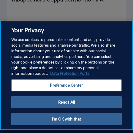
Your Privacy
MOSTRA DI PIÙ
We use cookies to personalize content and ads, provide
social media features and analyse our traffic. We also share
information about your use of our site with our social
media, advertising and analytics partners. You can select
your cookie preferences by clicking on the buttons on the
right and place a do not sell or share my personal
information request.
Data Protection Portal
PRIVACY POLICY
Preference Center
TERMINI DI SERVIZIO
GESTISCI LE TUE PREFERENZE PER I COOKIES
Reject All
Copyright © 1994 - 2026 FIFA. Tutti i diritti riservati.
I'm OK with that