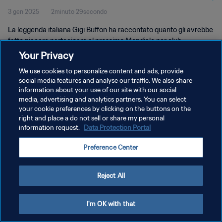
3 gen 2025
2minuto 29secondo
La leggenda italiana Gigi Buffon ha raccontato quanto gli avrebbe
fatto piacere partecipare al prossimo Mondiale per club.
Your Privacy
We use cookies to personalize content and ads, provide
social media features and analyse our traffic. We also share
information about your use of our site with our social
media, advertising and analytics partners. You can select
PRIVACY POLICY
your cookie preferences by clicking on the buttons on the
right and place a do not sell or share my personal
TERMINI DI SERVIZIO
information request.
Data Protection Portal
GESTISCI LE TUE PREFERENZE PER I COOKIES
Preference Center
Copyright © 1994 - 2026 FIFA. Tutti i diritti riservati.
Reject All
I'm OK with that