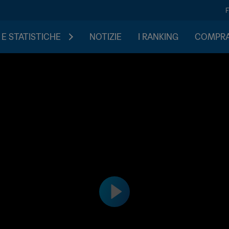
 E STATISTICHE
NOTIZIE
I RANKING
COMPRA 