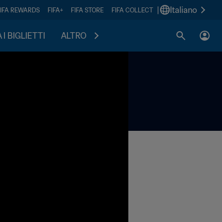
|
Italiano
FIFA REWARDS
FIFA+
FIFA STORE
FIFA COLLECT
I BIGLIETTI
ALTRO