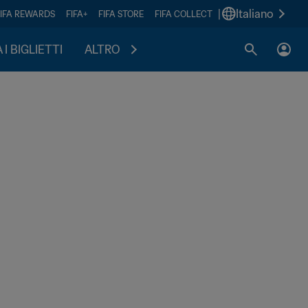
|
Italiano
FIFA REWARDS
FIFA+
FIFA STORE
FIFA COLLECT
I BIGLIETTI
ALTRO