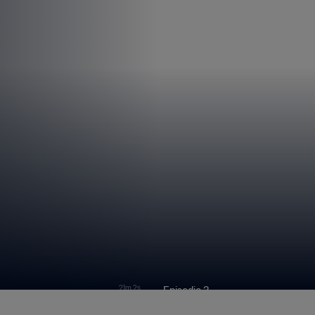
21m 2s
Episodio 3
 Life in Spain
Wadi Suzuki | Life in Spain