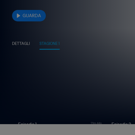
GUARDA
DETTAGLI
STAGIONE 1
21m 44s
Episodio 1
Episodio 2
Shinji Okazaki | Life in Spain
Honoka Yonei |