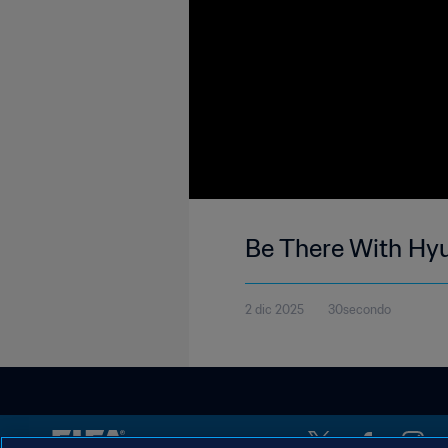
Be There With Hy
2 dic 2025
30secondo