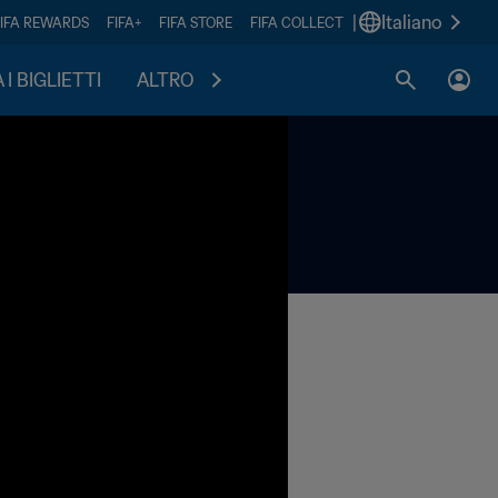
|
Italiano
FIFA REWARDS
FIFA+
FIFA STORE
FIFA COLLECT
I BIGLIETTI
ALTRO