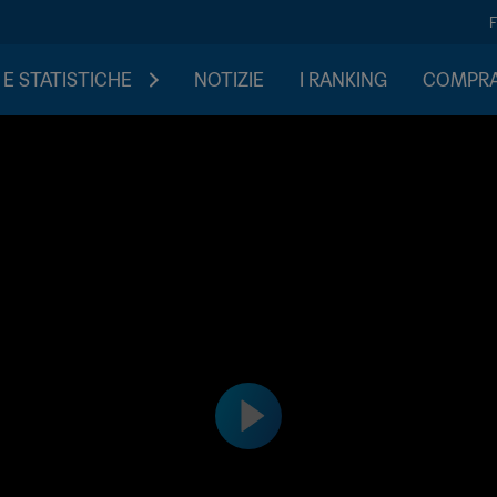
 E STATISTICHE
NOTIZIE
I RANKING
COMPRA 