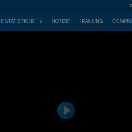
 E STATISTICHE
NOTIZIE
I RANKING
COMPRA 