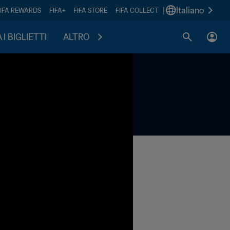
|
Italiano
FIFA REWARDS
FIFA+
FIFA STORE
FIFA COLLECT
I BIGLIETTI
ALTRO