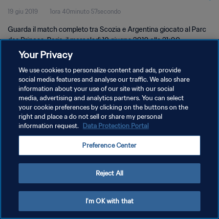
19 giu 2019
1ora 40minuto 57secondo
Guarda il match completo tra Scozia e Argentina giocato al Parc
des Princes, Paris, il mercoledì 19 giugno 2019 alle 21:00.
Your Privacy
We use cookies to personalize content and ads, provide
social media features and analyse our traffic. We also share
information about your use of our site with our social
media, advertising and analytics partners. You can select
PRIVACY POLICY
your cookie preferences by clicking on the buttons on the
right and place a do not sell or share my personal
TERMINI DI SERVIZIO
information request.
Data Protection Portal
GESTISCI LE TUE PREFERENZE PER I COOKIES
Preference Center
Copyright © 1994 - 2026 FIFA. Tutti i diritti riservati.
Reject All
I'm OK with that