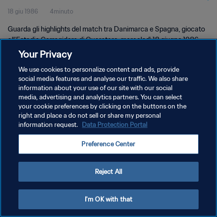
18 giu 1986
4minuto
Guarda gli highlights del match tra Danimarca e Spagna, giocato
all'Estadio Corregidora di Queretaro, mercoledì 18 giugno 1986.
Your Privacy
We use cookies to personalize content and ads, provide
social media features and analyse our traffic. We also share
information about your use of our site with our social
media, advertising and analytics partners. You can select
PRIVACY POLICY
your cookie preferences by clicking on the buttons on the
right and place a do not sell or share my personal
TERMINI DI SERVIZIO
information request.
Data Protection Portal
GESTISCI LE TUE PREFERENZE PER I COOKIES
Preference Center
Copyright © 1994 - 2026 FIFA. Tutti i diritti riservati.
Reject All
I'm OK with that