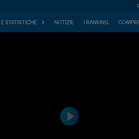
 E STATISTICHE
NOTIZIE
I RANKING
COMPRA 