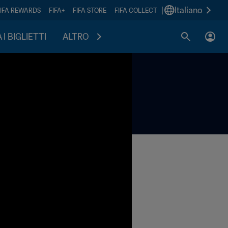
|
Italiano
FIFA REWARDS
FIFA+
FIFA STORE
FIFA COLLECT
I BIGLIETTI
ALTRO