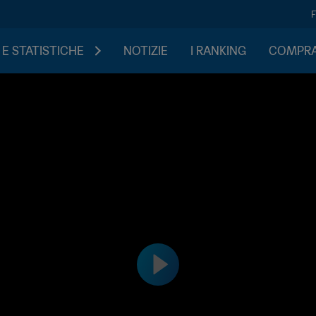
 E STATISTICHE
NOTIZIE
I RANKING
COMPRA 