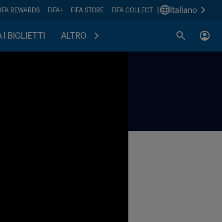
|
Italiano
FIFA REWARDS
FIFA+
FIFA STORE
FIFA COLLECT
I BIGLIETTI
ALTRO