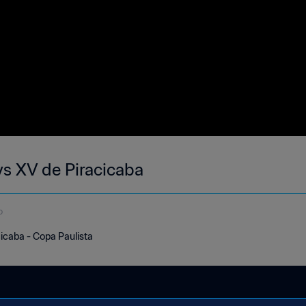
vs XV de Piracicaba
o
cicaba - Copa Paulista