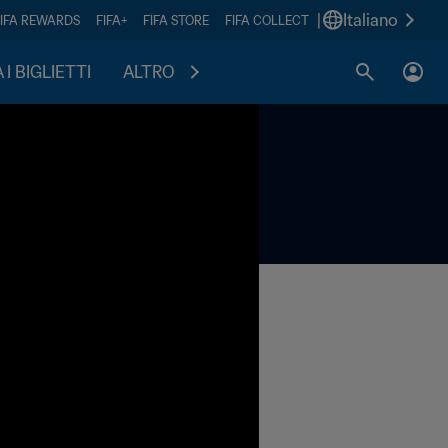
|
Italiano
FIFA REWARDS
FIFA+
FIFA STORE
FIFA COLLECT
I BIGLIETTI
ALTRO