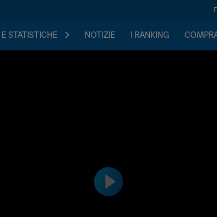
 E STATISTICHE
NOTIZIE
I RANKING
COMPRA 