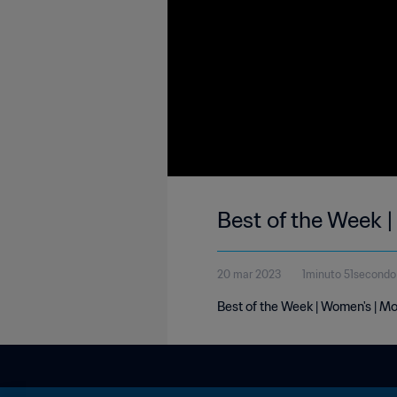
Best of the Week 
20 mar 2023
1minuto 51secondo
Best of the Week | Women's | M