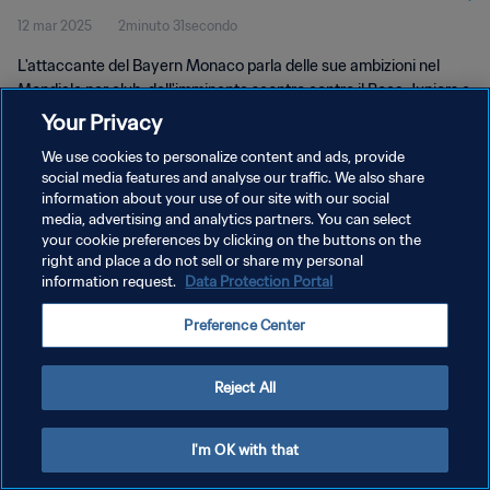
12 mar 2025
2minuto 31secondo
L'attaccante del Bayern Monaco parla delle sue ambizioni nel
Mondiale per club, dell'imminente scontro contro il Boca Juniors e
ringrazia i tifosi per l'accoglienza in Baviera.
Your Privacy
We use cookies to personalize content and ads, provide
social media features and analyse our traffic. We also share
information about your use of our site with our social
media, advertising and analytics partners. You can select
your cookie preferences by clicking on the buttons on the
PRIVACY POLICY
right and place a do not sell or share my personal
information request.
Data Protection Portal
TERMINI DI SERVIZIO
Preference Center
GESTISCI LE TUE PREFERENZE PER I COOKIES
Copyright © 1994 - 2026 FIFA. Tutti i diritti riservati.
Reject All
I'm OK with that