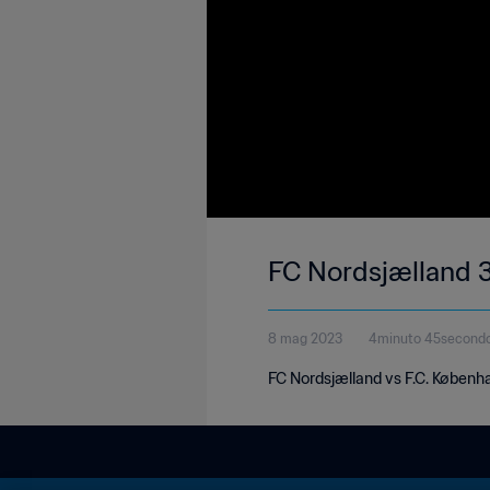
FC Nordsjælland 3
8 mag 2023
4minuto 45second
FC Nordsjælland vs F.C. Københ