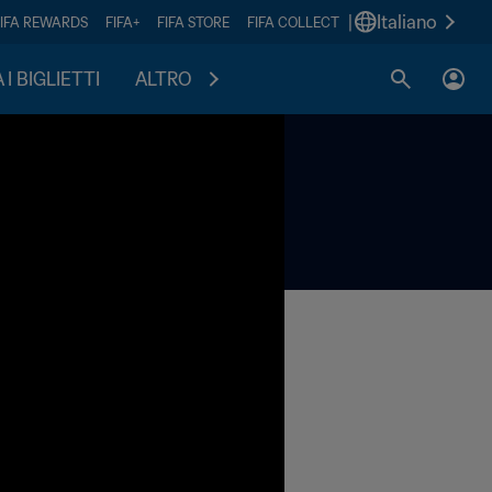
|
Italiano
FIFA REWARDS
FIFA+
FIFA STORE
FIFA COLLECT
I BIGLIETTI
ALTRO