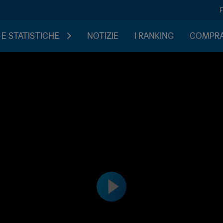
 E STATISTICHE
NOTIZIE
I RANKING
COMPRA 