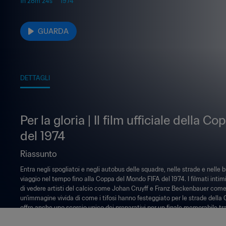
1h 28m 24s
1974
GUARDA
DETTAGLI
Per la gloria | Il film ufficiale della
del 1974
Riassunto
Entra negli spogliatoi e negli autobus delle squadre, nelle strade e nelle 
viaggio nel tempo fino alla Coppa del Mondo FIFA del 1974. I filmati intim
di vedere artisti del calcio come Johan Cruyff e Franz Beckenbauer come
un'immagine vivida di come i tifosi hanno festeggiato per le strade della 
offre anche uno scorcio unico dei preparativi per un finale memorabile tra 
rivoluzionaria squadra olandese ispirata da Cruyff.