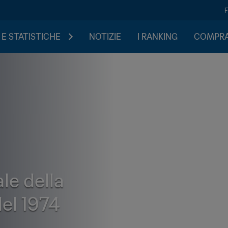
 E STATISTICHE
NOTIZIE
I RANKING
COMPRA 
iale della
el 1974