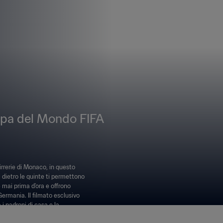
 Coppa del Mondo FIFA
birrerie di Monaco, in questo
i dietro le quinte ti permettono
 mai prima d'ora e offrono
Germania. Il filmato esclusivo
i padroni di casa e la