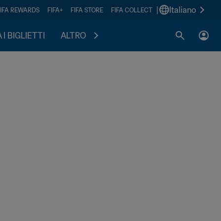
|
Italiano
FIFA REWARDS
FIFA+
FIFA STORE
FIFA COLLECT
I BIGLIETTI
ALTRO