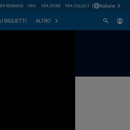
|
Italiano
FIFA REWARDS
FIFA+
FIFA STORE
FIFA COLLECT
I BIGLIETTI
ALTRO