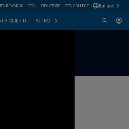
|
Italiano
FIFA REWARDS
FIFA+
FIFA STORE
FIFA COLLECT
I BIGLIETTI
ALTRO