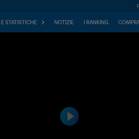
 E STATISTICHE
NOTIZIE
I RANKING
COMPRA 