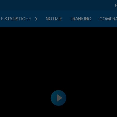
 E STATISTICHE
NOTIZIE
I RANKING
COMPRA 