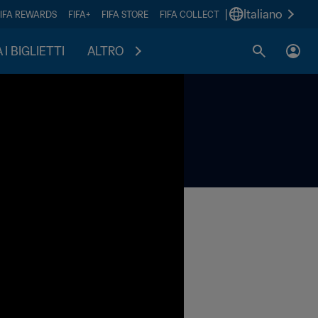
|
Italiano
FIFA REWARDS
FIFA+
FIFA STORE
FIFA COLLECT
I BIGLIETTI
ALTRO