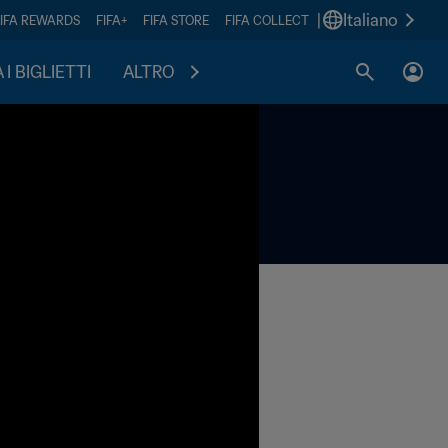
|
Italiano
FIFA REWARDS
FIFA+
FIFA STORE
FIFA COLLECT
I BIGLIETTI
ALTRO