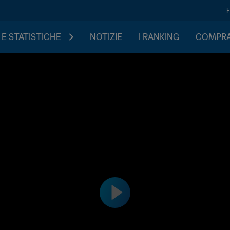
 E STATISTICHE
NOTIZIE
I RANKING
COMPRA 