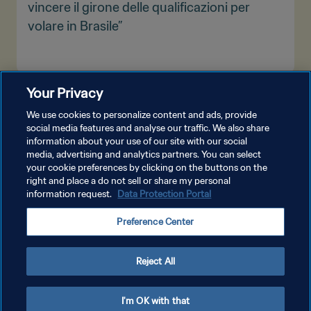
vincere il girone delle qualificazioni per
volare in Brasile”
Your Privacy
MOSTRA DI PIÙ
We use cookies to personalize content and ads, provide
social media features and analyse our traffic. We also share
information about your use of our site with our social
media, advertising and analytics partners. You can select
your cookie preferences by clicking on the buttons on the
right and place a do not sell or share my personal
information request.
Data Protection Portal
PRIVACY POLICY
Preference Center
TERMINI DI SERVIZIO
GESTISCI LE TUE PREFERENZE PER I COOKIES
Reject All
Copyright © 1994 - 2026 FIFA. Tutti i diritti riservati.
I'm OK with that