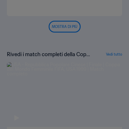
MOSTRA DI PIÙ
Rivedi i match completi della Copp
Vedi tutto
a del Mondo femminile FIFA Svezia
2003