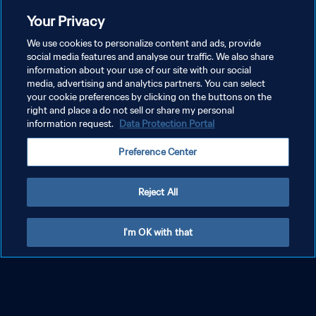
Your Privacy
Il gol di Mia Hamm al 17' | USA - Danimarca |
Coppa del Mondo Femminile FIFA, USA 1999
We use cookies to personalize content and ads, provide
social media features and analyse our traffic. We also share
information about your use of our site with our social
media, advertising and analytics partners. You can select
your cookie preferences by clicking on the buttons on the
right and place a do not sell or share my personal
information request.
Data Protection Portal
Preference Center
Reject All
I'm OK with that
Il gol di Julie Foudy al 73' | USA - Danimarca |
Coppa del Mondo Femminile FIFA, USA 1999