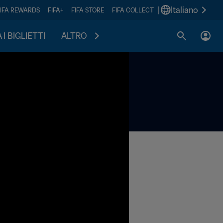
|
Italiano
FIFA REWARDS
FIFA+
FIFA STORE
FIFA COLLECT
I BIGLIETTI
ALTRO