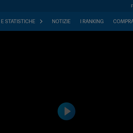
 E STATISTICHE
NOTIZIE
I RANKING
COMPRA 