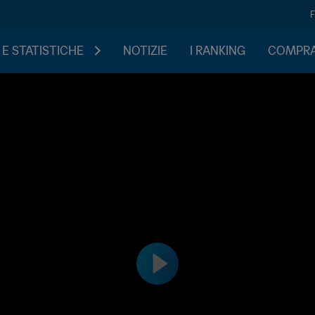
 E STATISTICHE
NOTIZIE
I RANKING
COMPRA 