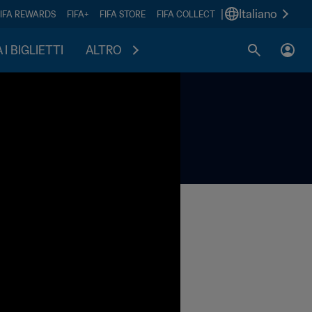
|
Italiano
FIFA REWARDS
FIFA+
FIFA STORE
FIFA COLLECT
I BIGLIETTI
ALTRO