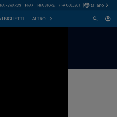
|
Italiano
FIFA REWARDS
FIFA+
FIFA STORE
FIFA COLLECT
I BIGLIETTI
ALTRO