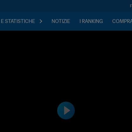
 E STATISTICHE
NOTIZIE
I RANKING
COMPRA 