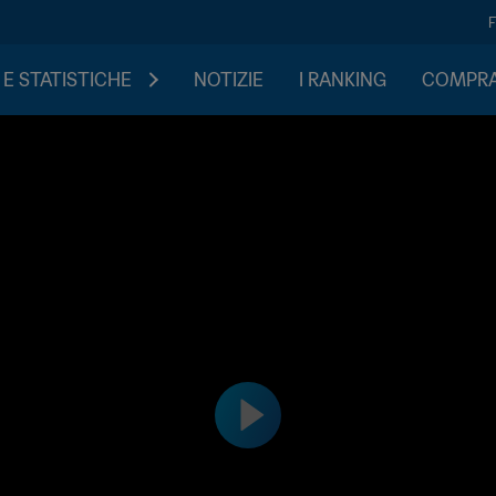
 E STATISTICHE
NOTIZIE
I RANKING
COMPRA 