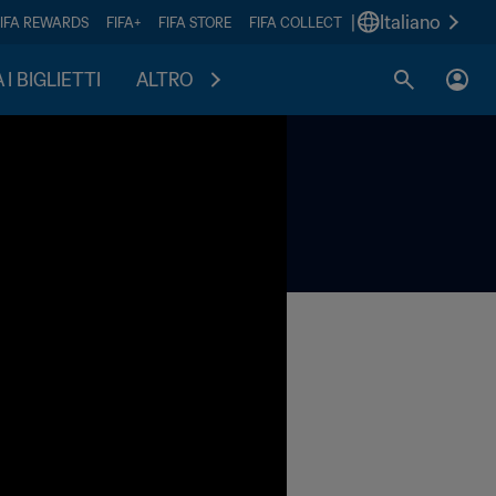
|
Italiano
FIFA REWARDS
FIFA+
FIFA STORE
FIFA COLLECT
I BIGLIETTI
ALTRO