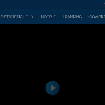
 E STATISTICHE
NOTIZIE
I RANKING
COMPRA 