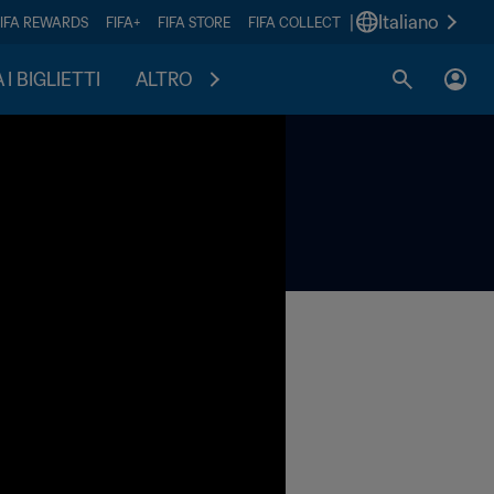
|
Italiano
FIFA REWARDS
FIFA+
FIFA STORE
FIFA COLLECT
I BIGLIETTI
ALTRO