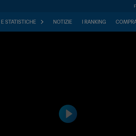
 E STATISTICHE
NOTIZIE
I RANKING
COMPRA 