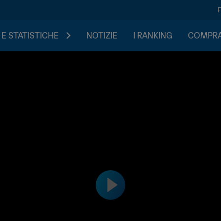
 E STATISTICHE
NOTIZIE
I RANKING
COMPRA 