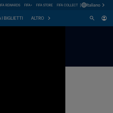
|
Italiano
FIFA REWARDS
FIFA+
FIFA STORE
FIFA COLLECT
I BIGLIETTI
ALTRO