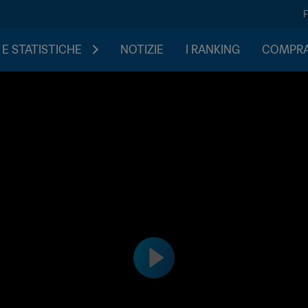
 E STATISTICHE
NOTIZIE
I RANKING
COMPRA 