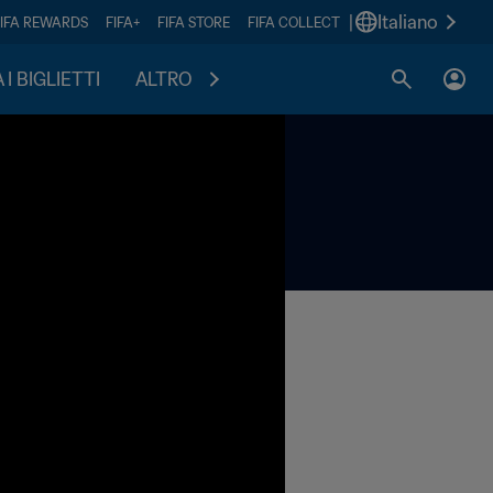
|
Italiano
FIFA REWARDS
FIFA+
FIFA STORE
FIFA COLLECT
I BIGLIETTI
ALTRO