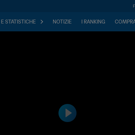
 E STATISTICHE
NOTIZIE
I RANKING
COMPRA 