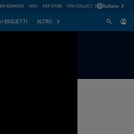
|
Italiano
FIFA REWARDS
FIFA+
FIFA STORE
FIFA COLLECT
I BIGLIETTI
ALTRO