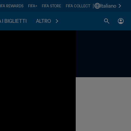
|
Italiano
FIFA REWARDS
FIFA+
FIFA STORE
FIFA COLLECT
I BIGLIETTI
ALTRO