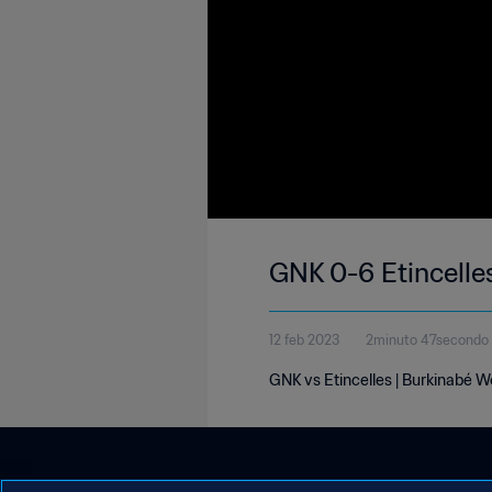
GNK 0-6 Etincelle
12 feb 2023
2minuto 47secondo
GNK vs Etincelles | Burkinabé W