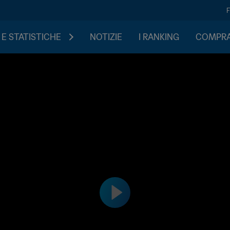
 E STATISTICHE
NOTIZIE
I RANKING
COMPRA 