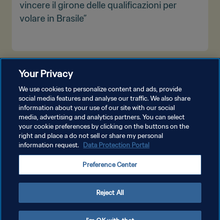
vincere il girone delle qualificazioni per
volare in Brasile”
MOSTRA DI PIÙ
Your Privacy
We use cookies to personalize content and ads, provide
social media features and analyse our traffic. We also share
information about your use of our site with our social
media, advertising and analytics partners. You can select
your cookie preferences by clicking on the buttons on the
right and place a do not sell or share my personal
information request.
Data Protection Portal
PRIVACY POLICY
Preference Center
TERMINI DI SERVIZIO
GESTISCI LE TUE PREFERENZE PER I COOKIES
Reject All
Copyright © 1994 - 2026 FIFA. Tutti i diritti riservati.