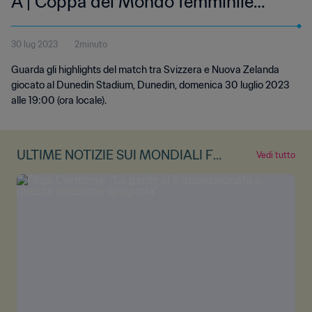
A | Coppa del Mondo femminile
FIFA Australia & Nuova Zelanda
30 lug 2023
2minuto
2023 | Highlights
Guarda gli highlights del match tra Svizzera e Nuova Zelanda
giocato al Dunedin Stadium, Dunedin, domenica 30 luglio 2023
alle 19:00 (ora locale).
ULTIME NOTIZIE SUI MONDIALI FE
Vedi tutto
MMINILI