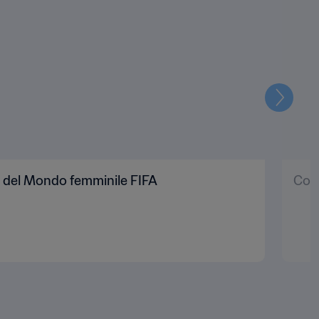
Prossi
pa del Mondo femminile FIFA
Cop