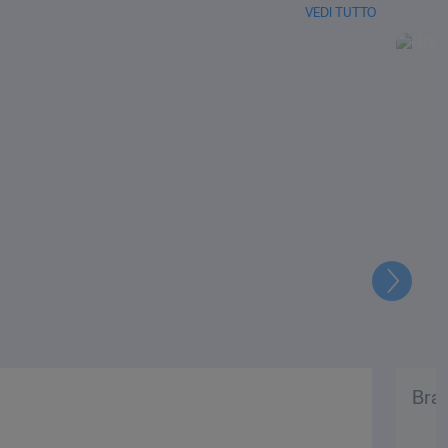
VEDI TUTTO
Prossi
Bras