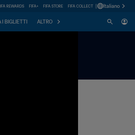
|
Italiano
FIFA REWARDS
FIFA+
FIFA STORE
FIFA COLLECT
I BIGLIETTI
ALTRO