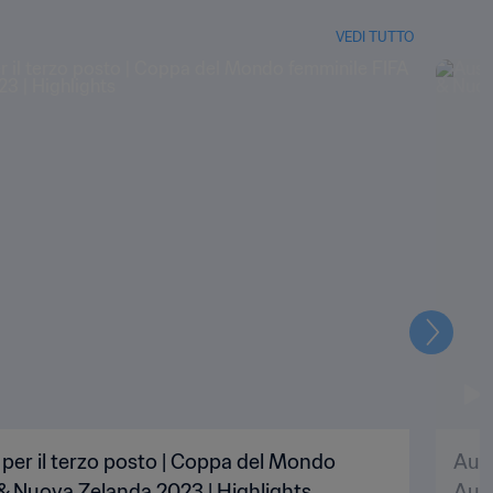
VEDI TUTTO
Prossi
le per il terzo posto | Coppa del Mondo
Aust
 & Nuova Zelanda 2023 | Highlights
Aust