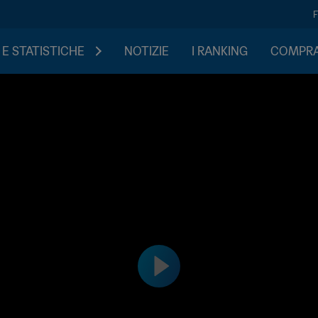
 E STATISTICHE
NOTIZIE
I RANKING
COMPRA 