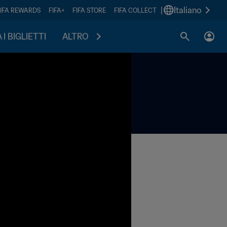
|
Italiano
FIFA REWARDS
FIFA+
FIFA STORE
FIFA COLLECT
I BIGLIETTI
ALTRO