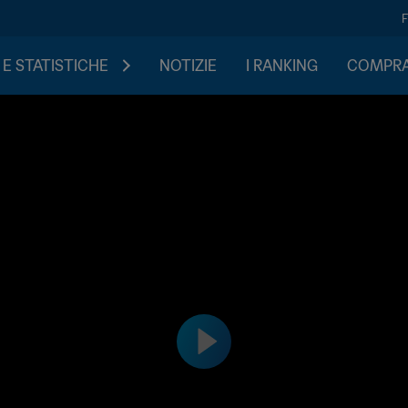
 E STATISTICHE
NOTIZIE
I RANKING
COMPRA 