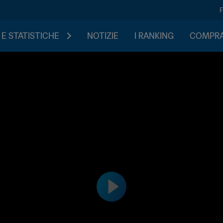
 E STATISTICHE
NOTIZIE
I RANKING
COMPRA 