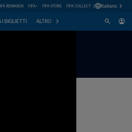
|
Italiano
FIFA REWARDS
FIFA+
FIFA STORE
FIFA COLLECT
I BIGLIETTI
ALTRO