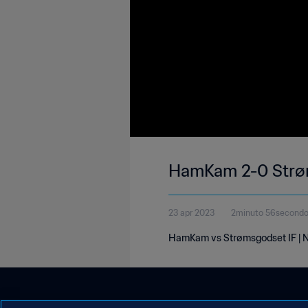
HamKam 2-0 Strøms
23 apr 2023
2minuto 56second
HamKam vs Strømsgodset IF | No