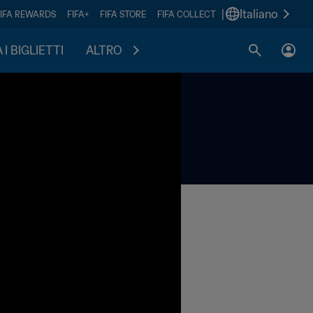
|
Italiano
FIFA REWARDS
FIFA+
FIFA STORE
FIFA COLLECT
I BIGLIETTI
ALTRO