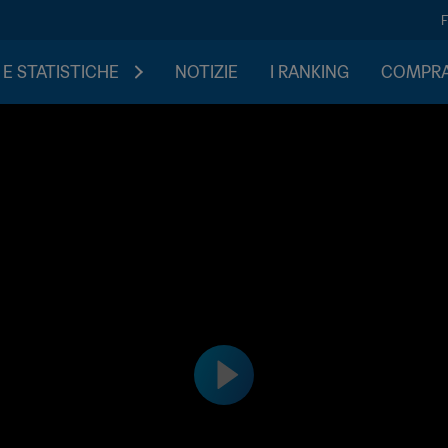
 E STATISTICHE
NOTIZIE
I RANKING
COMPRA 