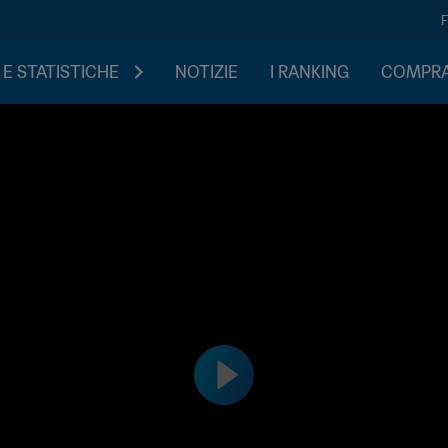
 E STATISTICHE
NOTIZIE
I RANKING
COMPRA 