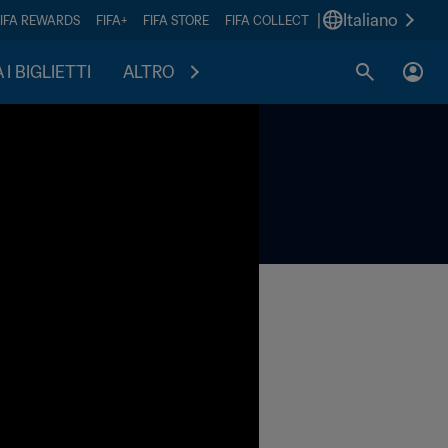
|
Italiano
FIFA REWARDS
FIFA+
FIFA STORE
FIFA COLLECT
I BIGLIETTI
ALTRO