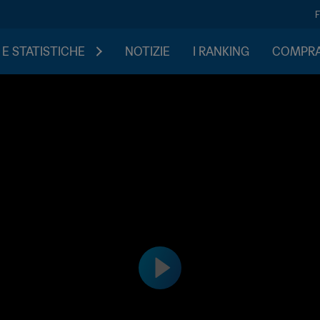
 E STATISTICHE
NOTIZIE
I RANKING
COMPRA 