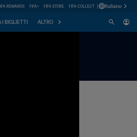
|
Italiano
FIFA REWARDS
FIFA+
FIFA STORE
FIFA COLLECT
I BIGLIETTI
ALTRO