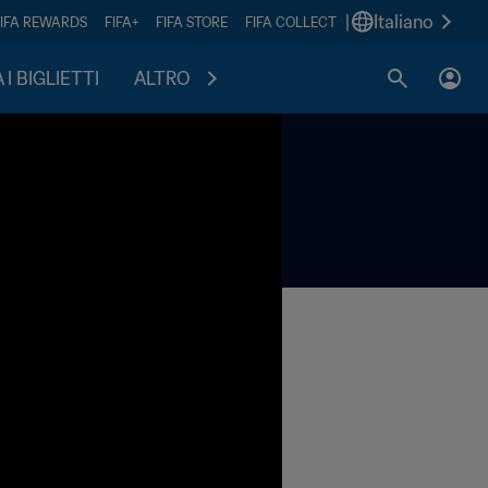
|
Italiano
FIFA REWARDS
FIFA+
FIFA STORE
FIFA COLLECT
I BIGLIETTI
ALTRO