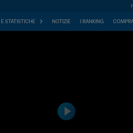
 E STATISTICHE
NOTIZIE
I RANKING
COMPRA 