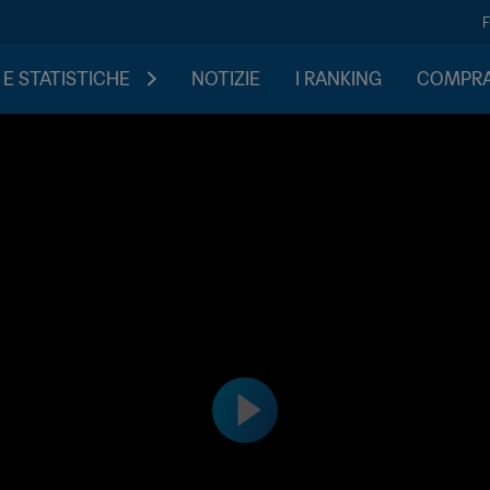
 E STATISTICHE
NOTIZIE
I RANKING
COMPRA 