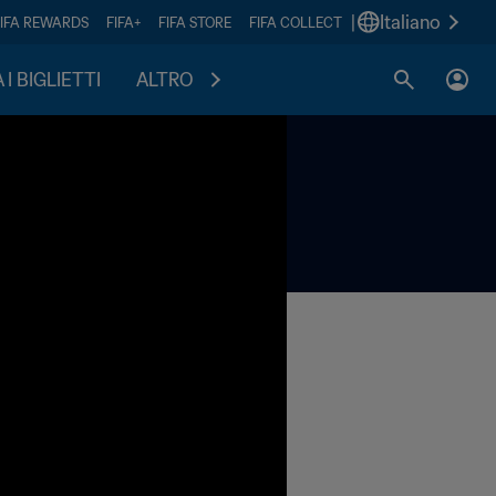
|
Italiano
FIFA REWARDS
FIFA+
FIFA STORE
FIFA COLLECT
I BIGLIETTI
ALTRO