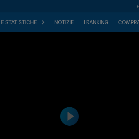
 E STATISTICHE
NOTIZIE
I RANKING
COMPRA 