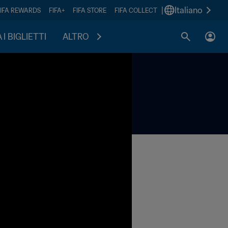
|
Italiano
FIFA REWARDS
FIFA+
FIFA STORE
FIFA COLLECT
I BIGLIETTI
ALTRO