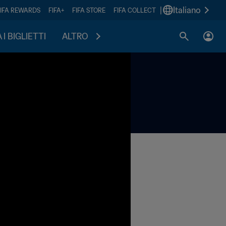
|
Italiano
FIFA REWARDS
FIFA+
FIFA STORE
FIFA COLLECT
I BIGLIETTI
ALTRO