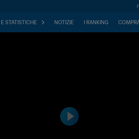
 E STATISTICHE
NOTIZIE
I RANKING
COMPRA 