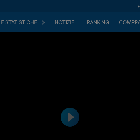
 E STATISTICHE
NOTIZIE
I RANKING
COMPRA 