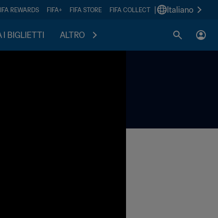
|
Italiano
FIFA REWARDS
FIFA+
FIFA STORE
FIFA COLLECT
I BIGLIETTI
ALTRO