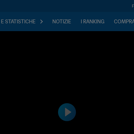
 E STATISTICHE
NOTIZIE
I RANKING
COMPRA 