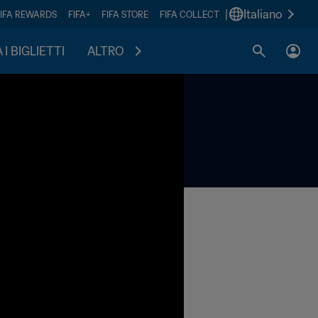
|
Italiano
FIFA REWARDS
FIFA+
FIFA STORE
FIFA COLLECT
I BIGLIETTI
ALTRO