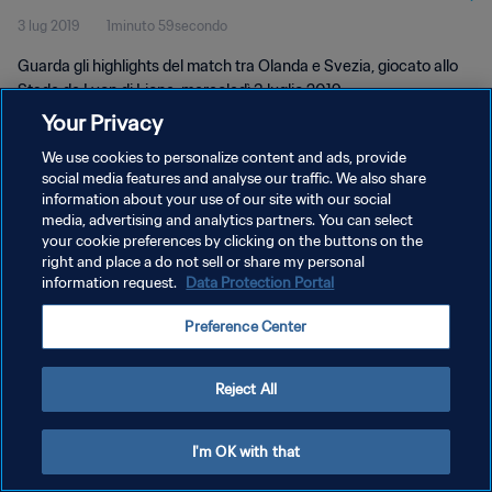
3 lug 2019
1minuto 59secondo
Guarda gli highlights del match tra Olanda e Svezia, giocato allo
Stade de Lyon di Lione, mercoledì 3 luglio 2019.
Your Privacy
We use cookies to personalize content and ads, provide
social media features and analyse our traffic. We also share
information about your use of our site with our social
media, advertising and analytics partners. You can select
PRIVACY POLICY
your cookie preferences by clicking on the buttons on the
right and place a do not sell or share my personal
TERMINI DI SERVIZIO
information request.
Data Protection Portal
GESTISCI LE TUE PREFERENZE PER I COOKIES
Preference Center
Copyright © 1994 - 2026 FIFA. Tutti i diritti riservati.
Reject All
I'm OK with that