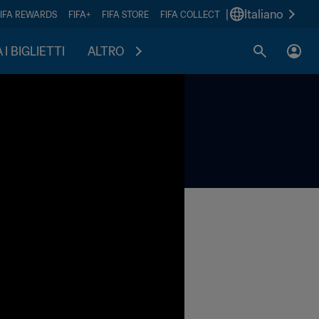
|
Italiano
FIFA REWARDS
FIFA+
FIFA STORE
FIFA COLLECT
I BIGLIETTI
ALTRO