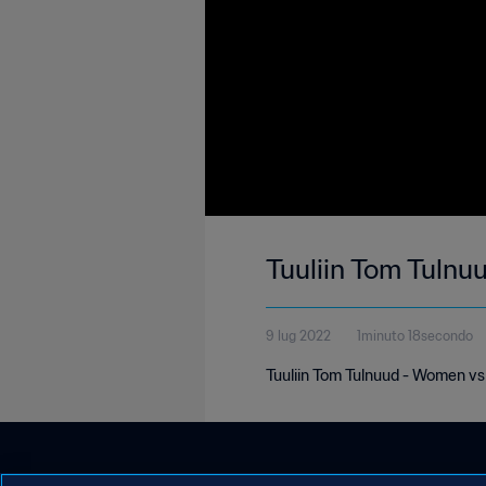
Tuuliin Tom Tuln
9 lug 2022
1minuto 18secondo
Tuuliin Tom Tulnuud - Women v