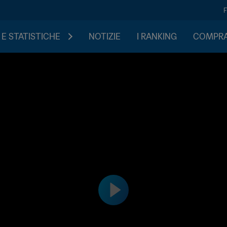
 E STATISTICHE
NOTIZIE
I RANKING
COMPRA 