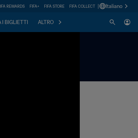
|
Italiano
FIFA REWARDS
FIFA+
FIFA STORE
FIFA COLLECT
I BIGLIETTI
ALTRO