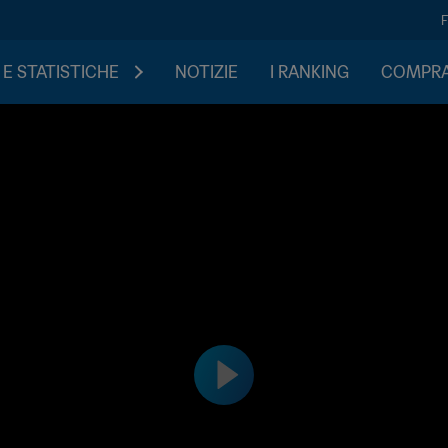
 E STATISTICHE
NOTIZIE
I RANKING
COMPRA 