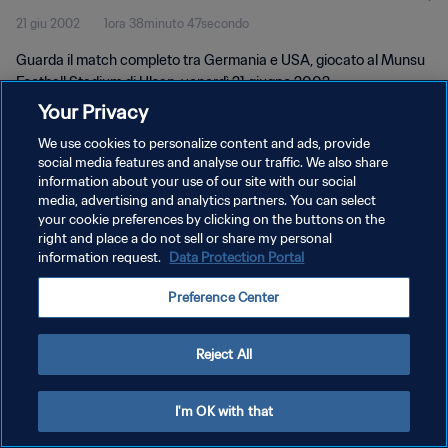
21 giu 2002
1ora 38minuto 47secondo
completo
Guarda il match completo tra Germania e USA, giocato al Munsu
Football Stadium di Ulsan, venerdì 21 giugno 2002.
Your Privacy
We use cookies to personalize content and ads, provide
social media features and analyse our traffic. We also share
information about your use of our site with our social
media, advertising and analytics partners. You can select
PRIVACY POLICY
your cookie preferences by clicking on the buttons on the
right and place a do not sell or share my personal
TERMINI DI SERVIZIO
information request.
Data Protection Portal
GESTISCI LE TUE PREFERENZE PER I COOKIES
Preference Center
Copyright © 1994 - 2026 FIFA. Tutti i diritti riservati.
Reject All
I'm OK with that