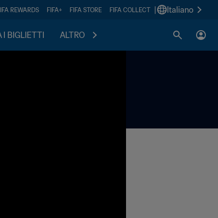
|
Italiano
FIFA REWARDS
FIFA+
FIFA STORE
FIFA COLLECT
I BIGLIETTI
ALTRO