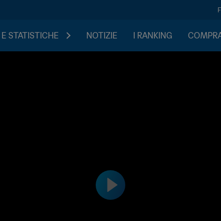
 E STATISTICHE
NOTIZIE
I RANKING
COMPRA 